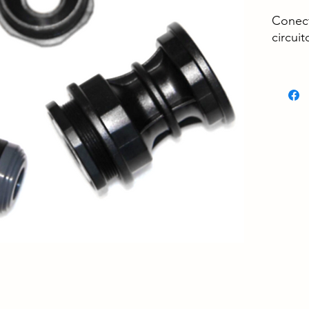
Conect
circui