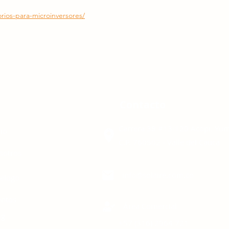
rios-para-microinversores/
enú
Contacto
Carrera 38 #13-120 Acopi, Yu
cio
C.P. 760502 - Valle del Cauca
sotros
info@solaire.com.co
tálogo
entos
Área Comercial
og
+57 (316)
2964 721