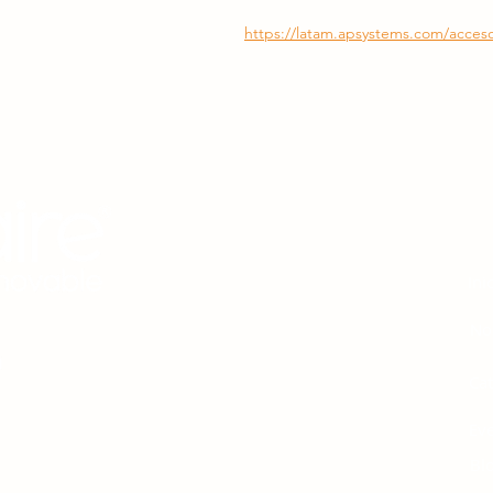
https://latam.apsystems.com/acceso
M
Ini
No
Ca
Ev
 protección del medio
Bl
ión y el uso racional de