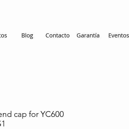
tos
Blog
Contacto
Garantía
Evento
end cap for YC600
S1