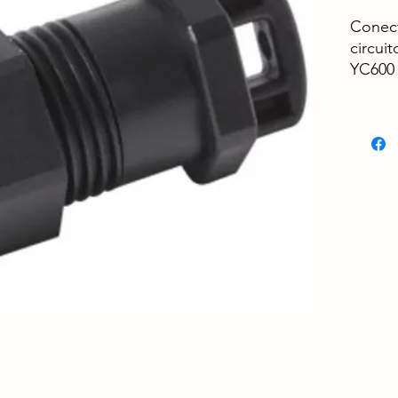
Conect
circui
YC600 