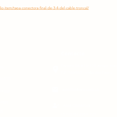
io-item/tapa-conectora-final-de-3-4-del-cable-troncal/
enú
Contacto
Carrera 38 #13-120 Acopi, Yu
cio
C.P. 760502 - Valle del Cauca
sotros
info@solaire.com.co
tálogo
entos
Área Comercial
og
+57 (316)
2964 721