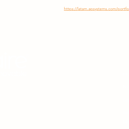
https://latam.apsystems.com/portfol
M
Ini
No
Ca
Ev
 protección del medio
Bl
ión y el uso racional de