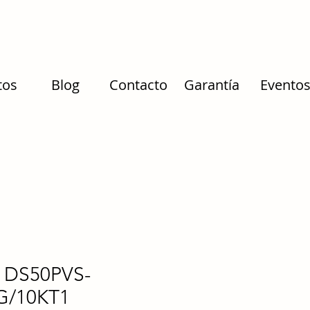
tos
Blog
Contacto
Garantía
Evento
 DS50PVS-
G/10KT1