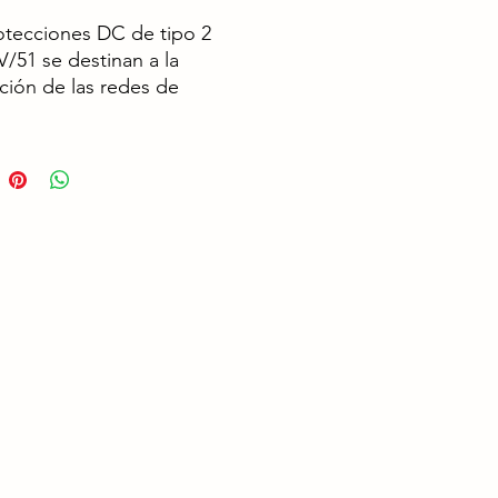
otecciones DC de tipo 2
/51 se destinan a la
ción de las redes de
tación fotovoltaïca. Se
n en las extremidades de las
 de alimentación
ltaïcas, especialmente
 está en exterior. Esa gama
asada en el uso de varistores
ficos, ofreciendo un
ma de protección en modo
 o en modo común y
cial.