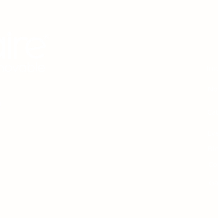
M
Ini
No
Ca
Ev
 protección del medio
Bl
ión y el uso racional de
Co
les, la innovación
ial basado en el respeto
Ga