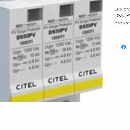
Las pr
DS50PV
protec
alimen
coloca
líneas
fotovo
cuando
está b
especí
esque
común
diferen