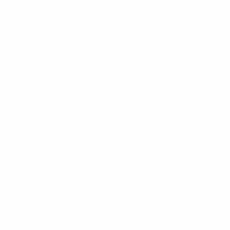
enú
Contacto
Carrera 38 #13-120 Acopi, Yu
cio
C.P. 760502 - Valle del Cauca
sotros
info@solaire.com.co
tálogo
entos
Área Comercial
og
+57 (316)
2964 721
ntacto
rantía