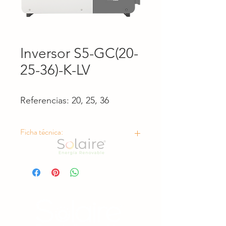
Inversor S5-GC(20-
25-36)-K-LV
Referencias: 20, 25, 36
Ficha técnica:
https://drive.google.com/drive/folder
s/1J4W9Kqs__ROwz151c_3ApUVUast
ELv7A?usp=drive_link