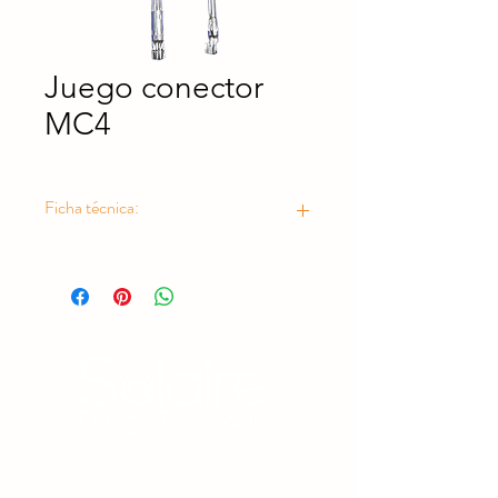
Juego conector
MC4
Ficha técnica:
https://drive.google.com/drive/folder
s/1sskB3nNDkAg7mB1nBmmmE_t3ih
5s3gqH?usp=drive_link
Estamos comprometidos con la protección del medio
ambiente a través de la promoción y el uso racional