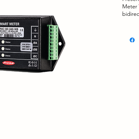
Meter 
bidire
precis
de co
Modbus
adecua
inyecc
instal
alimen
Junto 
Solar.
una vi
de ene
negoci