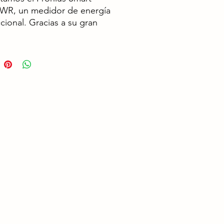
WR, un medidor de energía
ccional. Gracias a su gran
ión y a su rápida velocidad
municación mediante
 RTU, el medidor es
do para la gestión de la
ión dinámica y las
aciones fotovoltaicas de cero
tación conectadas a la red.
con el monitoreo Fronius
web, el Smart Meter ofrece
sión detallada del consumo
rgía de un hogar o
o.