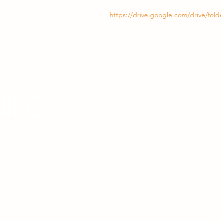
https://drive.google.com/drive/f
M
Ini
No
Ca
Ev
 protección del medio
Bl
ión y el uso racional de