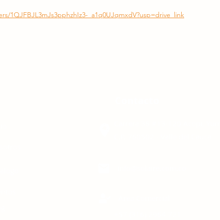
olders/1QJFBJL3mJs3pphzhIz3-_a1q0UJqmxdV?usp=drive_link
enú
Contacto
Carrera 38 #13-120 Acopi, Yu
cio
C.P. 760502 - Valle del Cauca
sotros
info@solaire.com.co
tálogo
entos
Área Comercial
og
+57 (316)
2964 721