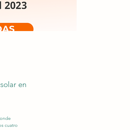
solar en
donde  
os cuatro 