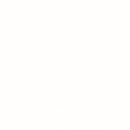
enú
Contacto
Carrera 38 #13-120 Acopi, Yu
cio
C.P. 760502 - Valle del Cauca
sotros
info@solaire.com.co
tálogo
entos
Área Comercial