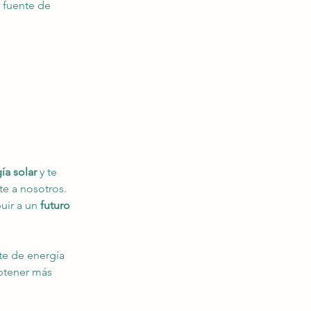
 fuente de 
ía solar
 y te 
rte a nosotros. 
ir a un 
futuro 
e de energía 
btener más 