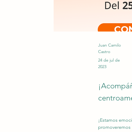
Juan Camilo
Castro
24 de jul de
2023
¡Acompáña
centroamé
¡Estamos emoci
promoveremos l