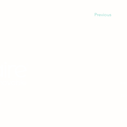
Previous
M
Ini
No
Ca
Ev
 protección del medio