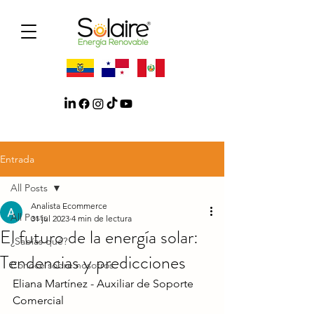
Entrada
All Posts
Analista Ecommerce
All Posts
31 jul 2023
4 min de lectura
El futuro de la energía solar:
¿Sabías qué?
Tendencias y predicciones
Conoce sobre nosotros
Eliana Martínez - Auxiliar de Soporte 
Comercial