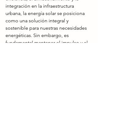
integración en la infraestructura 
urbana, la energía solar se posiciona 
como una solución integral y 
sostenible para nuestras necesidades 
energéticas. Sin embargo, es 
fundamental mantener el impulso y el 
compromiso para 
seguir avanzando 
hacia un futuro más limpio y sostenible.
¿Qué opinas sobre el futuro de la 
energía solar? ¿Crees que esta 
tecnología desempeñará un papel 
fundamental en la transición hacia una 
energía más limpia? ¡Déjanos tu 
opinión en los comentarios y 
compartamos juntos la visión de un 
futuro más sostenible!