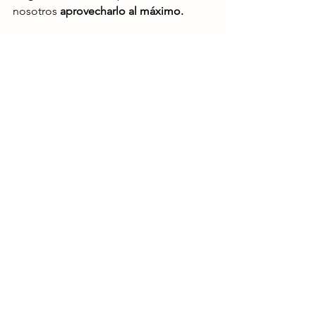
nosotros 
aprovecharlo al máximo.
Recuerda, la energía solar está 
cambiando la forma en que 
generamos y utilizamos la electricidad. 
¡Únete al movimiento solar y sé parte 
del cambio hacia un futuro más verde y 
sostenible!
¿Sabías qué?
Ver todo
Entradas recientes