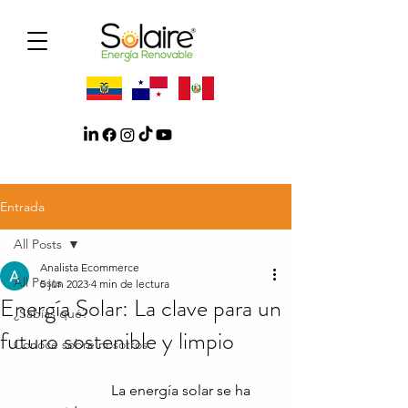
Entrada
All Posts
Analista Ecommerce
All Posts
5 jun 2023
4 min de lectura
Energía Solar: La clave para un
¿Sabías qué?
futuro sostenible y limpio
Conoce sobre nosotros
La energía solar se ha 