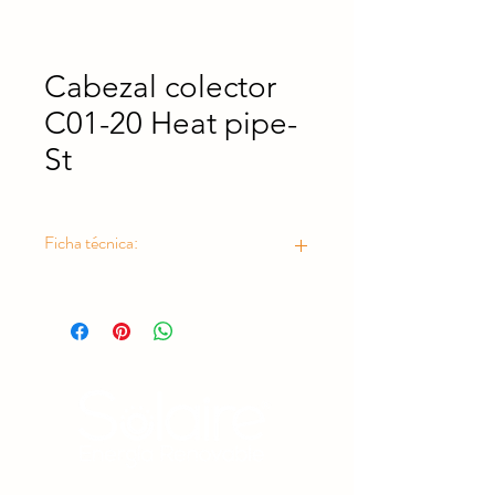
Cabezal colector
C01-20 Heat pipe-
St
Ficha técnica:
https://drive.google.com/file/d/1p1Ds
pwKb9ldZVowCCFBsu0qiBxLvox1J/vie
w?usp=drive_link
Estamos comprometidos con la protección del medio