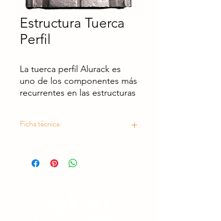
Estructura Tuerca
Perfil
La tuerca perfil Alurack es
uno de los componentes más
recurrentes en las estructuras
de Alurack. Esta viene en
conjunto con los accesorios
Ficha técnica:
de ensamble y tiene como
función sujetar con el tornillo
https://drive.google.com/drive/folder
estos componentes a los
s/1ZRh0lk0tDorpFgDmX0nMNok0iYY8
rieles de Alurack
uonh?usp=drive_link