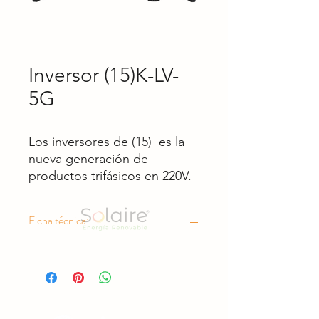
Inversor (15)K-LV-
5G
Los inversores de (15) es la
nueva generación de
productos trifásicos en 220V.
Actualmente es el inversor
más potente del mundo en
Ficha técnica:
esta potencia, el cual está
especialmente diseñado para
https://drive.google.com/drive/folder
grandes proyectos
s/1fUfCl6uNQ4ZTIxkla3RO8-
fotovoltaicos de redes BT y
_egTTuoA4g?usp=sharing
así reducir el LCOE,
incluyendo techos C&I y