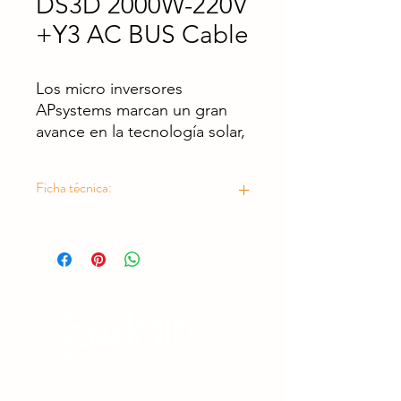
DS3D 2000W-220V
+Y3 AC BUS Cable
Los micro inversores
APsystems marcan un gran
avance en la tecnología solar,
haciendo que los sistemas
fotovoltaicos sean más
Ficha técnica:
potentes, inteligentes,
modulares, rentables y
https://drive.google.com/drive/folder
seguros.
s/10PYaf8zmir3lwWWYqdJDq4e-
eUWg7bmh?usp=drive_link
Estamos comprometidos con la protección del medio