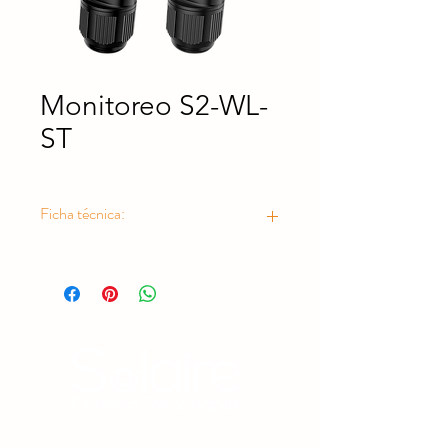
Monitoreo S2-WL-
ST
Ficha técnica:
https://drive.google.com/drive/folder
s/1mkW1gnJmYFzzEcISQr9dN-
ljlnAbAtmH?usp=drive_link
Estamos comprometidos con la protección del medio