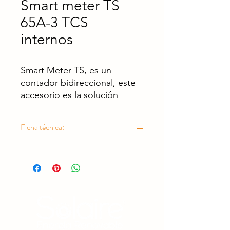
Smart meter TS
65A-3 TCS
internos
Smart Meter TS, es un
contador bidireccional, este
accesorio es la solución
perfecta de monitoreo y
supervisióneste dispositivo
Ficha técnica:
puede ser utilizado sin
necesidad de Ct´s para
https://drive.google.com/drive/folder
consumos de hasta 65A.
s/10ZV04iaVs7vxz9wC19NhEL69uq9tg6
perfectamente compatible
Ge?usp=drive_link
con nuestros inversores
Primo y Symo.